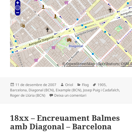
©
OpenStreetMap
contributors;
OSM P
Publicat
Autor
Categories
Etiquetes
11 de desembre de 2007
Oriol
Flog
1905
,
el
Barcelona
,
Diagonal (BCN)
,
Eixample (BCN)
,
Josep Puig i Cadafalch
,
a 1905 – Diagonal amb Llúri
Roger de Llúria (BCN)
Deixa un comentari
18xx – Encreuament Balmes
amb Diagonal – Barcelona