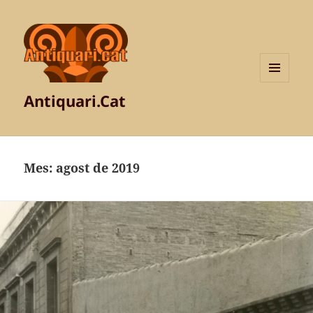
MENÚ
Antiquari.Cat
I
GINYS
Mes:
agost de 2019