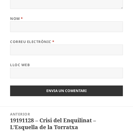
NOM
*
CORREU ELECTRÒNIC
*
LLOC WEB
Navegació
ANTERIOR
d'entrades
19191128 – Crisi del Enquilinat –
Entrada
L’Esquella de la Torratxa
anterior: