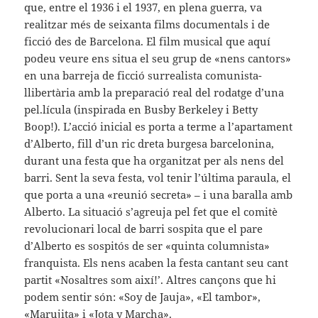
que, entre el 1936 i el 1937, en plena guerra, va
realitzar més de seixanta films documentals i de
ficció des de Barcelona. El film musical que aquí
podeu veure ens situa el seu grup de «nens cantors»
en una barreja de ficció surrealista comunista-
llibertària amb la preparació real del rodatge d’una
pel.lícula (inspirada en Busby Berkeley i Betty
Boop!). L’acció inicial es porta a terme a l’apartament
d’Alberto, fill d’un ric dreta burgesa barcelonina,
durant una festa que ha organitzat per als nens del
barri. Sent la seva festa, vol tenir l’última paraula, el
que porta a una «reunió secreta» – i una baralla amb
Alberto. La situació s’agreuja pel fet que el comitè
revolucionari local de barri sospita que el pare
d’Alberto es sospitós de ser «quinta columnista»
franquista. Els nens acaben la festa cantant seu cant
partit «Nosaltres som així!’. Altres cançons que hi
podem sentir són: «Soy de Jauja», «El tambor»,
«Marujita» i «Jota y Marcha».