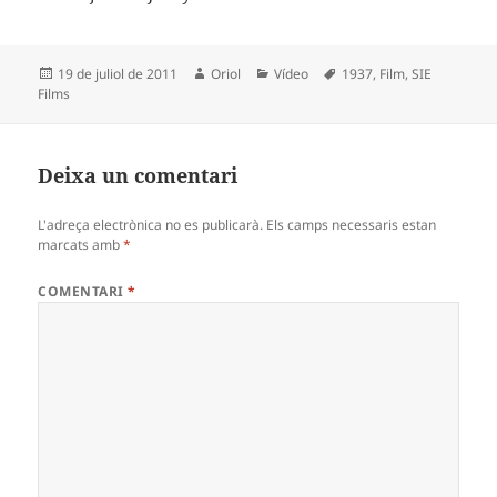
Publicat
Autor
Categories
Etiquetes
19 de juliol de 2011
Oriol
Vídeo
1937
,
Film
,
SIE
el
Films
Deixa un comentari
L'adreça electrònica no es publicarà.
Els camps necessaris estan
marcats amb
*
COMENTARI
*