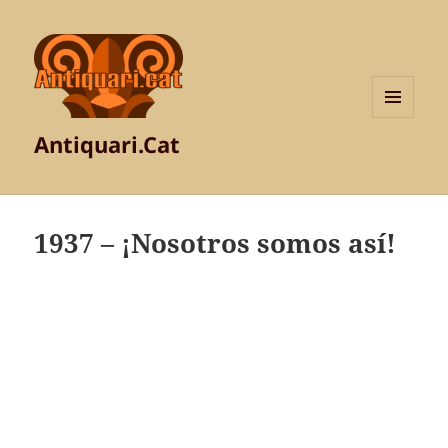
MENÚ
Antiquari.Cat
I
GINYS
1937 – ¡Nosotros somos así!